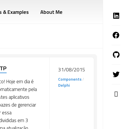
s & Examples
About Me
FTP
31/08/2015
Components
/
co! Hoje em dia é
Delphi
tomaticamente pela
tes aplicativos
pazes de gerenciar
r essa
 divididas em 3
ma atualização