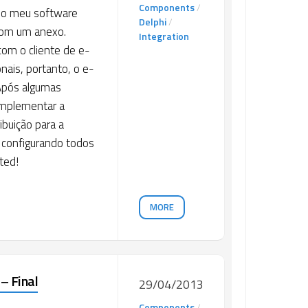
Components
/
 no meu software
Delphi
/
com um anexo.
Integration
com o cliente de e-
nais, portanto, o e-
 Após algumas
 implementar a
buição para a
 configurando todos
ted!
MORE
– Final
29/04/2013
Components
/