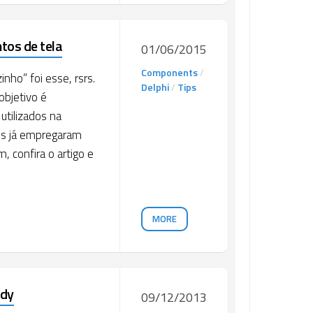
ntos de tela
01/06/2015
Components
/
inho” foi esse, rsrs.
Delphi
/
Tips
objetivo é
utilizados na
ês já empregaram
, confira o artigo e
MORE
ndy
09/12/2013