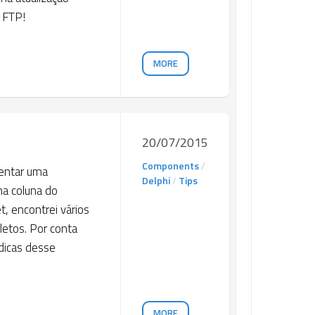
 FTP!
MORE
20/07/2015
Components
/
mentar uma
Delphi
/
Tips
ma coluna do
, encontrei vários
etos. Por conta
 dicas desse
MORE