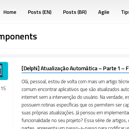
Home
Posts (EN)
Posts (BR)
Agile
Tip
mponents
[Delphi] Atualização Automática – Parte 1 – 
Olá, pessoal, estou de volta com mais um artigo técni
015
comum encontrar aplicativos que são atualizados au
internet sem a intervenção do usuário. Na verdade, es
possuem rotinas específicas que os permitem ser ca
suas próprias atualizações. Já pensou em implementa
funcionalidade no seu projeto? Essa série de artigos,
partes, apresenta um passo-a-passo para codificar u