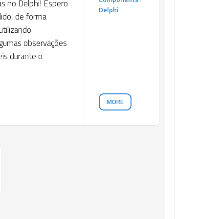
as no Delphi! Espero
Delphi
ido, de forma
utilizando
algumas observações
eis durante o
MORE