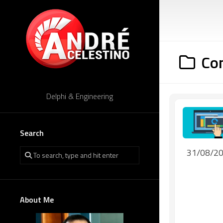
Skip
to
content
Co
Delphi & Engineering
Search
31/08/2
About Me