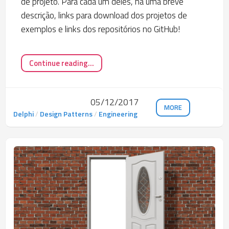
de projeto. Para cada um deles, há uma breve
descrição, links para download dos projetos de
exemplos e links dos repositórios no GitHub!
Continue reading...
05/12/2017
MORE
Delphi
/
Design Patterns
/
Engineering