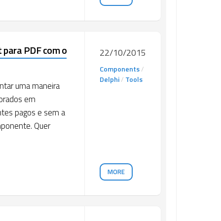
t para PDF com o
22/10/2015
Components
/
Delphi
/
Tools
entar uma maneira
aborados em
ntes pagos e sem a
mponente. Quer
MORE