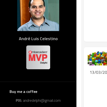
André Luis Celestino
13/03/2
Buy me a coffee
PIX:
andredelphi@gmail.com