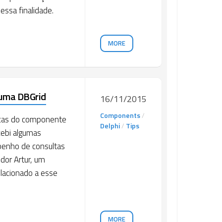
essa finalidade.
MORE
 uma DBGrid
16/11/2015
Components
/
dicas do componente
Delphi
/
Tips
cebi algumas
penho de consultas
dor Artur, um
elacionado a esse
MORE