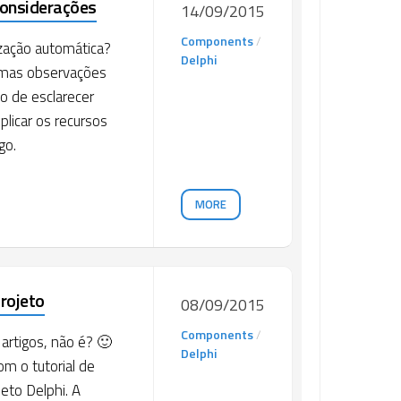
Considerações
14/09/2015
Components
/
ização automática?
Delphi
gumas observações
vo de esclarecer
licar os recursos
go.
MORE
rojeto
08/09/2015
Components
/
artigos, não é? 🙂
Delphi
om o tutorial de
eto Delphi. A