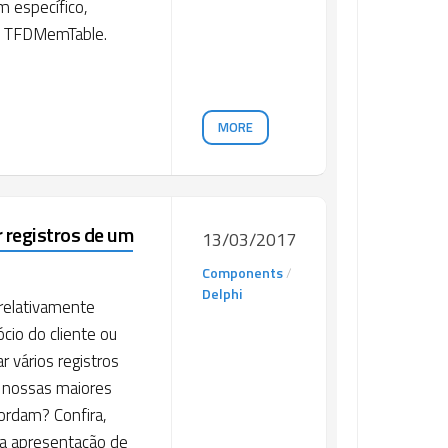
m específico,
e TFDMemTable.
MORE
r registros de um
13/03/2017
Components
/
Delphi
 relativamente
cio do cliente ou
 vários registros
 nossas maiores
ordam? Confira,
e a apresentação de