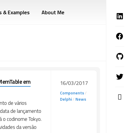
s & Examples
About Me
DMemTable em
16/03/2017
Components
/
Delphi
/
News
nto de vários
 data de lançamento
rá o codinome Tokyo.
vidades da versão