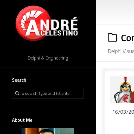
Skip
to
content
Co
Delphi Visu
Delphi & Engineering
Search
16/03/2
About Me