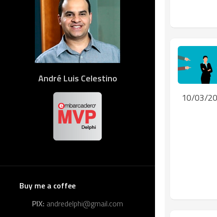
André Luis Celestino
10/03/2
Buy me a coffee
PIX:
andredelphi@gmail.com