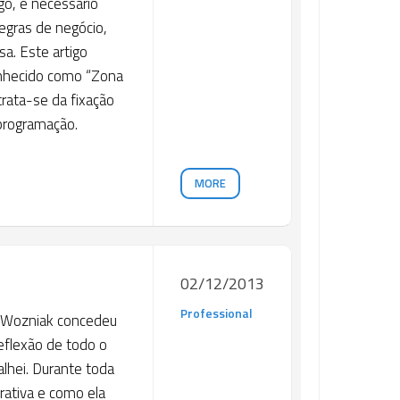
go, é necessário
egras de negócio,
sa. Este artigo
onhecido como “Zona
trata-se da fixação
 programação.
MORE
02/12/2013
Professional
e Wozniak concedeu
reflexão de todo o
lhei. Durante toda
orativa e como ela