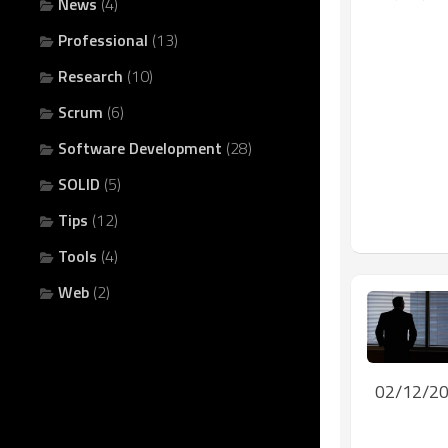
News
(4)
Professional
(13)
Research
(10)
Scrum
(6)
Software Development
(28)
SOLID
(5)
Tips
(12)
Tools
(4)
Web
(2)
02/12/2