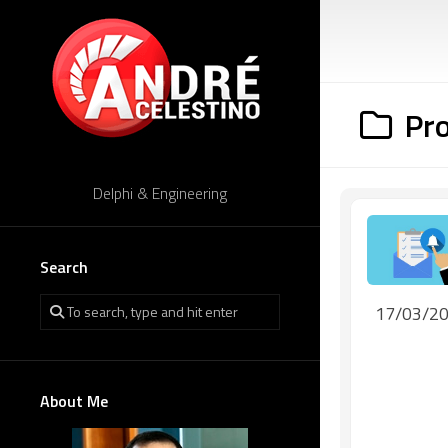
Skip
to
content
Pro
Delphi & Engineering
Search
17/03/2
About Me