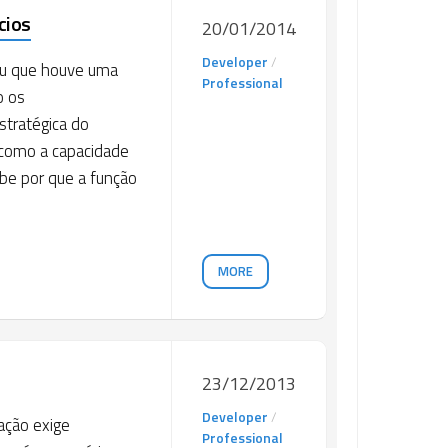
cios
20/01/2014
Developer
/
ou que houve uma
Professional
o os
tratégica do
 como a capacidade
abe por que a função
MORE
23/12/2013
Developer
/
ação exige
Professional