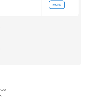
MORE
rved.
x
.