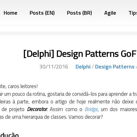
Home
Posts (EN)
Posts (BR)
Agile
Tip
[Delphi] Design Patterns GoF
30/11/2016
Delphi
/
Design Patterns
te, caros leitores!
ir um pouco da rotina, gostaria de convidá-los para aprender a t
deiras à parte, embora o artigo de hoje realmente não deixe 
 de projeto
Decorator
. Assim como o
Bridge
, um dos maiores
as de uma hierarquia de classes. Vamos decorar?
odução