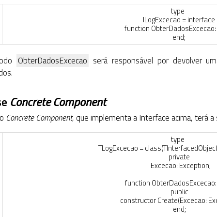
type
ILogExcecao
=
interface
function
ObterDadosExcecao
:
end
;
todo
ObterDadosExcecao
será responsável por devolver um
ados.
se
Concrete Component
so
Concrete Component
, que implementa a Interface acima, terá 
type
TLogExcecao
=
class
(
TInterfacedObjec
private
Excecao
:
Exception
;
function
ObterDadosExcecao
:
public
constructor
Create
(
Excecao
:
Ex
end
;