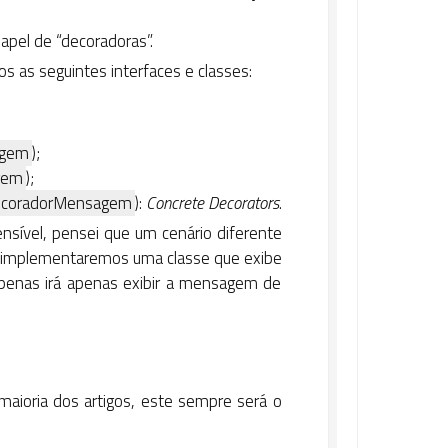
pel de “decoradoras”.
 as seguintes interfaces e classes:
agem
);
gem
);
coradorMensagem
):
Concrete Decorators
.
ível, pensei que um cenário diferente
m, implementaremos uma classe que exibe
apenas irá apenas exibir a mensagem de
 maioria dos artigos, este sempre será o