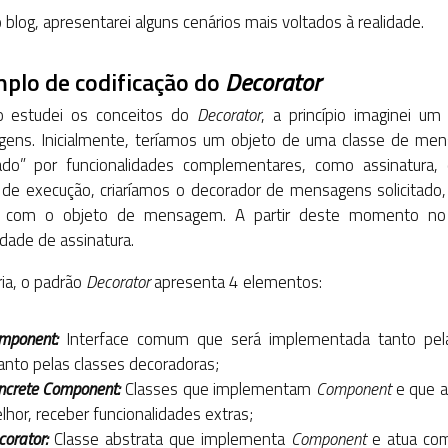
 blog, apresentarei alguns cenários mais voltados à realidade.
plo de codificação do
Decorator
 estudei os conceitos do
Decorator
, a princípio imaginei 
ens. Inicialmente, teríamos um objeto de uma classe de mens
ado” por funcionalidades complementares, como assinatura
de execução, criaríamos o decorador de mensagens solicitado,
o com o objeto de mensagem. A partir deste momento no f
dade de assinatura.
ia, o padrão
Decorator
apresenta 4 elementos:
mponent:
Interface comum que será implementada tanto pela
anto pelas classes decoradoras;
ncrete Component:
Classes que implementam
Component
e que a
lhor, receber funcionalidades extras;
orator:
Classe abstrata que implementa
Component
e atua com