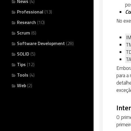
News
(4)
po
Professional
(13)
Co
No exe
Research
(10)
Scrum
(6)
I
Software Development
(28)
T
T
SOLID
(5)
TA
Tips
(12)
Embora
Tools
(4)
para a
detalh
Web
(2)
exceção
Inte
O prime
primeir