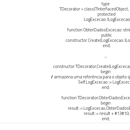
type
TDecorator
=
class
(
TInterfacedObject
,
protected
LogExcecao
:
ILogExcecao
function
ObterDadosExcecao
:
stri
public
constructor
Create
(
LogExcecao
:
IL
end
;
.
.
.
constructor
TDecorator
.
Create
(
LogExceca
begin
// armazena uma referência para o objeto 
Self
.
LogExcecao
:
=
LogExcec
end
;
function
TDecorator
.
ObterDadosExce
begin
result
:
=
LogExcecao
.
ObterDados
result
:
=
result
+
#
13
#
10
;
end
;