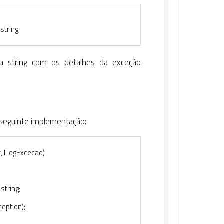
string
;
a string com os detalhes da exceção
a seguinte implementação:
t
,
ILogExcecao
)
string
;
ception
)
;