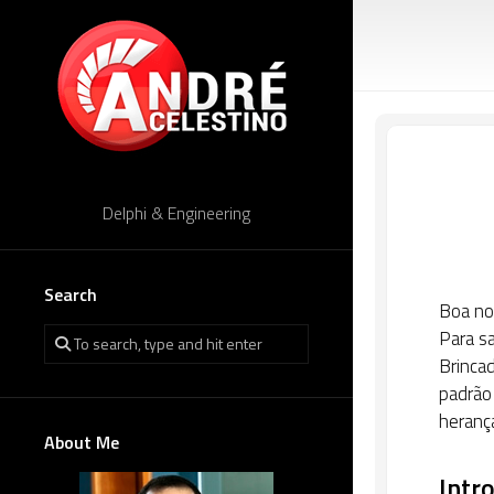
Skip
to
content
Delphi & Engineering
Search
Boa noi
Para sa
Brinca
padrão
heranç
About Me
Intr