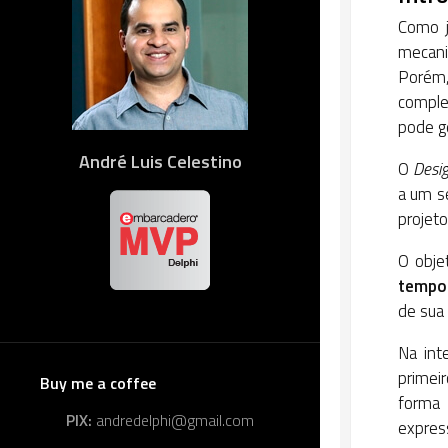
Como j
mecani
Porém
comple
pode g
André Luis Celestino
O
Desi
a um s
projeto
O obje
tempo
de sua 
Na int
primei
Buy me a coffee
forma 
PIX:
andredelphi@gmail.com
expres