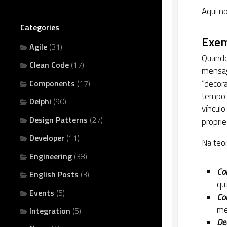
Aqui no
Categories
Exem
Agile
(31)
Quando
Clean Code
(17)
mensag
Components
(17)
“decor
tempo 
Delphi
(90)
víncul
Design Patterns
(27)
proprie
Developer
(11)
Na teor
Engineering
(38)
Co
English Posts
(3)
qu
Events
(5)
Co
me
Integration
(5)
Dec