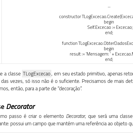
.
.
.
constructor
TLogExcecao
.
Create
(
Excec
begin
Self
.
Excecao
:
=
Excecao
;
end
;
function
TLogExcecao
.
ObterDadosEx
begin
result
:
=
'Mensagem: '
+
Excecao
.
end
;
ue a classe
TLogExcecao
, em seu estado primitivo, apenas re
 das vezes, só isso não é o suficiente. Precisamos de mais det
mos, então, para a parte de “decoração”.
se
Decorator
imo passo é criar o elemento
Decorator
, que será uma classe
ante: possui um campo que mantém uma referência ao objeto qu