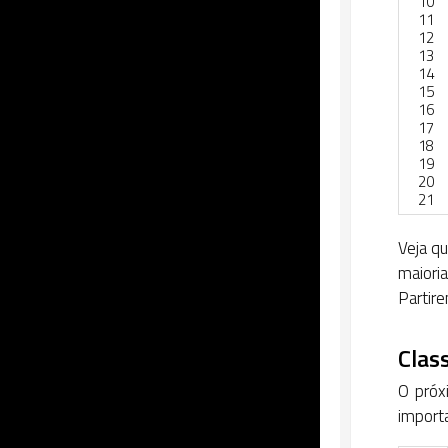
10
11
12
13
14
15
16
17
18
19
20
21
Veja q
maioria
Partire
Clas
O próx
import