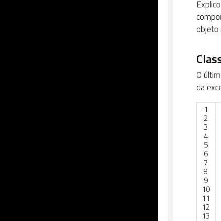
Explico
compor
objeto 
Clas
O últim
da exce
1
2
3
4
5
6
7
8
9
10
11
12
13