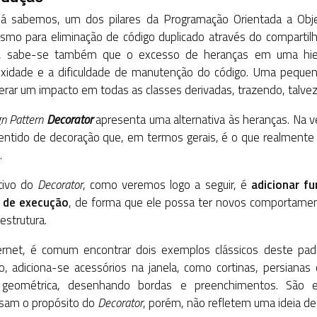
á sabemos, um dos pilares da Programação Orientada a Obj
smo para eliminação de código duplicado através do comparti
, sabe-se também que o excesso de heranças em uma hie
xidade e a dificuldade de manutenção do código. Uma pequena
erar um impacto em todas as classes derivadas, trazendo, talv
gn Pattern
Decorator
apresenta uma alternativa às heranças. Na v
entido de decoração que, em termos gerais, é o que realment
.
tivo do
Decorator
, como veremos logo a seguir, é
adicionar f
 de execução
, de forma que ele possa ter novos comportamen
estrutura.
ernet, é comum encontrar dois exemplos clássicos deste padr
ro, adiciona-se acessórios na janela, como cortinas, persianas
geométrica, desenhando bordas e preenchimentos. São ex
sam o propósito do
Decorator
, porém, não refletem uma ideia de 