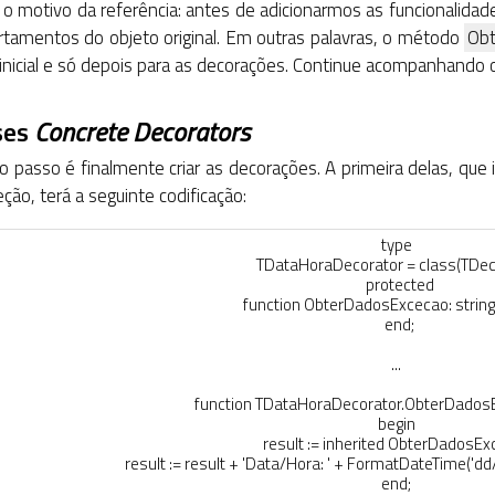
 o motivo da referência: antes de adicionarmos as funcionalida
tamentos do objeto original. Em outras palavras, o método
Ob
inicial e só depois para as decorações. Continue acompanhando o
ses
Concrete Decorators
o passo é finalmente criar as decorações. A primeira delas, que 
ção, terá a seguinte codificação:
type
TDataHoraDecorator
=
class
(
TDec
protected
function
ObterDadosExcecao
:
string
end
;
.
.
.
function
TDataHoraDecorator
.
ObterDados
begin
result
:
=
inherited
ObterDadosEx
result
:
=
result
+
'Data/Hora: '
+
FormatDateTime
(
'dd
end
;