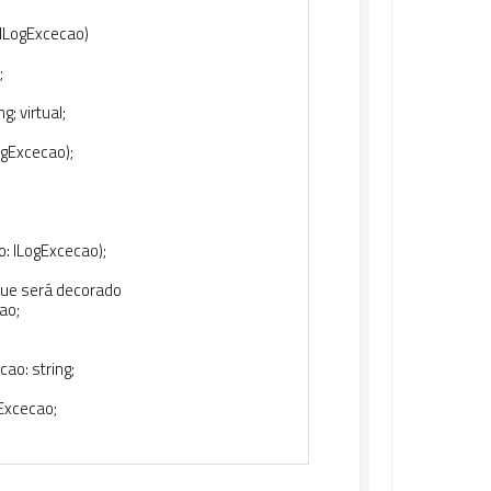
ILogExcecao
)
;
ng
;
virtual
;
ogExcecao
)
;
o
:
ILogExcecao
)
;
que será decorado
ao
;
cao
:
string
;
Excecao
;