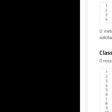
1
2
3
4
O mé
solicit
Clas
O nos
1
2
3
4
5
6
7
8
9