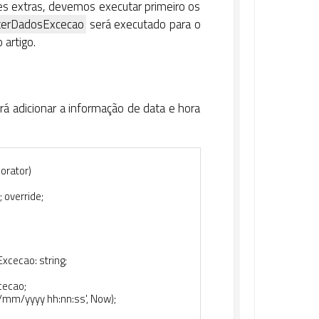
des extras, devemos executar primeiro os
terDadosExcecao
será executado para o
 artigo.
irá adicionar a informação de data e hora
orator
)
;
override
;
Excecao
:
string
;
cecao
;
/mm/yyyy hh:nn:ss'
,
Now
)
;