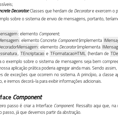
ssíveis;
ncrete Decorator:
Classes que herdam de
Decorator
e exercem o pa
mplo sobre o sistema de envio de mensagens, portanto, teríamos
Mensagem
: elemento
Component
;
Mensagem
: elemento Concrete
Component
(implementa
IMens
DecoradorMensagem
: elemento
Decorator
(implementa
IMensa
ssinatura
,
TEncriptacao
e
TFormatacaoHTML
(herdam de
TDe
 o exemplo sobre o sistema de mensagens seja bem compreens
 nossa aplicação prática poderia agregar ainda mais. Sendo assi
es de exceções que ocorrem no sistema. A princípio, a classe 
, e iremos decorá-la para exibir informações adicionais.
rface
Component
iro passo é criar a Interface
Component
. Ressalto aqui que, na
o passo, já que devemos partir da abstração.