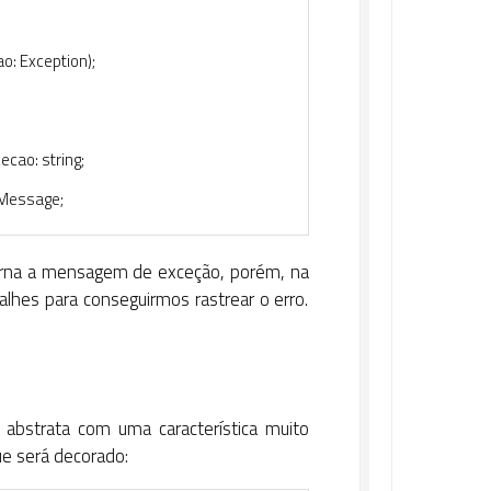
ao
:
Exception
)
;
cecao
:
string
;
Message
;
torna a mensagem de exceção, porém, na
alhes para conseguirmos rastrear o erro.
 abstrata com uma característica muito
e será decorado: