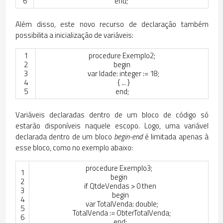
6
end
;
Além disso, este novo recurso de declaração também
possibilita a inicialização de variáveis:
1
procedure
Exemplo2
;
2
begin
3
var
Idade
:
integer
:
=
18
;
4
{
.
.
.
}
5
end
;
Variáveis declaradas dentro de um bloco de código só
estarão disponíveis naquele escopo. Logo, uma variável
declarada dentro de um bloco
begin-end
é limitada apenas à
esse bloco, como no exemplo abaixo:
procedure
Exemplo3
;
1
begin
2
if
QtdeVendas
>
0
then
3
begin
4
var
TotalVenda
:
double
;
5
TotalVenda
:
=
ObterTotalVenda
;
6
end
;