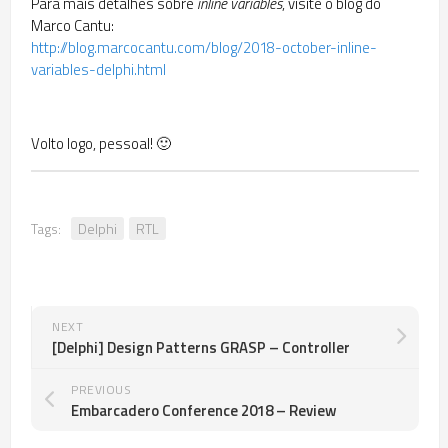
Para mais detalhes sobre
inline variables
, visite o blog do
Marco Cantu:
http://blog.marcocantu.com/blog/2018-october-inline-
variables-delphi.html
Volto logo, pessoal! 🙂
Tags:
Delphi
RTL
NEXT
[Delphi] Design Patterns GRASP – Controller
PREVIOUS
Embarcadero Conference 2018 – Review