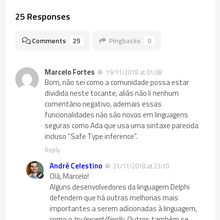
25 Responses
Comments
25
Pingbacks
0
Marcelo Fortes
19/11/2018 at 01:08
Bom, não sei como a comunidade possa estar
dividida neste tocante, aliás não li nenhum
comentário negativo, ademais essas
funcionalidades não são novas em linguagens
seguras como Ada que usa uma sintaxe parecida
incluso “Safe Type inference”.
Reply
André Celestino
21/11/2018 at 23:10
Olá, Marcelo!
Alguns desenvolvedores da linguagem Delphi
defendem que há outras melhorias mais
importantes a serem adicionadas à linguagem,
como o
try/except/finally
. Outros também se