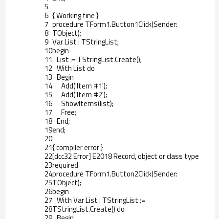
5
6
{
Working
fine
}
7
procedure
TForm1
.
Button1Click
(
Sender
:
8
TObject
)
;
9
Var
List
:
TStringList
;
10
begin
11
List
:
=
TStringList
.
Create
(
)
;
12
With
List
do
13
Begin
14
Add
(
'Item #1'
)
;
15
Add
(
'Item #2'
)
;
16
ShowItems
(
list
)
;
17
Free
;
18
End
;
19
end
;
20
21
{
compiler
error
}
22
[
dcc32
Error
]
E2018
Record
,
object
or
class
type
23
required
24
procedure
TForm1
.
Button2Click
(
Sender
:
25
TObject
)
;
26
begin
27
With
Var
List
:
TStringList
:
=
28
TStringList
.
Create
(
)
do
29
Begin