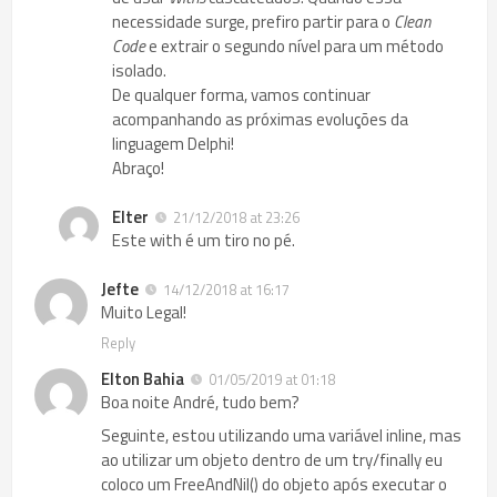
necessidade surge, prefiro partir para o
Clean
Code
e extrair o segundo nível para um método
isolado.
De qualquer forma, vamos continuar
acompanhando as próximas evoluções da
linguagem Delphi!
Abraço!
Elter
21/12/2018 at 23:26
Este with é um tiro no pé.
Jefte
14/12/2018 at 16:17
Muito Legal!
Reply
Elton Bahia
01/05/2019 at 01:18
Boa noite André, tudo bem?
Seguinte, estou utilizando uma variável inline, mas
ao utilizar um objeto dentro de um try/finally eu
coloco um FreeAndNil() do objeto após executar o