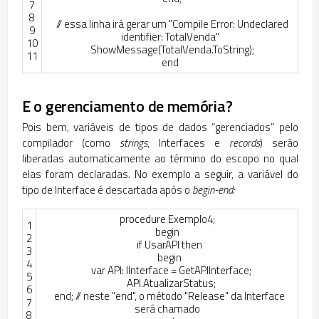
7
8
// essa linha irá gerar um "Compile Error: Undeclared
9
identifier: TotalVenda"
10
ShowMessage
(
TotalVenda
.
ToString
)
;
11
end
E o gerenciamento de memória?
Pois bem, variáveis de tipos de dados “gerenciados” pelo
compilador (como
strings
, Interfaces e
records
) serão
liberadas automaticamente ao término do escopo no qual
elas foram declaradas. No exemplo a seguir, a variável do
tipo de Interface é descartada após o
begin-end:
procedure
Exemplo4
;
1
begin
2
if
UsarAPI
then
3
begin
4
var
API
:
IInterface
=
GetAPIInterface
;
5
API
.
AtualizarStatus
;
6
end
;
// neste "end", o método "Release" da Interface
7
será chamado
8