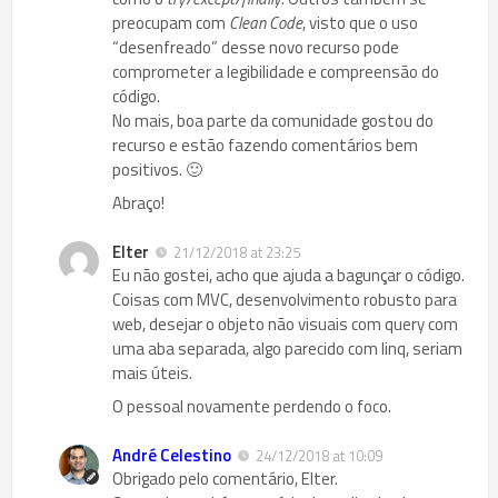
preocupam com
Clean Code
, visto que o uso
“desenfreado” desse novo recurso pode
comprometer a legibilidade e compreensão do
código.
No mais, boa parte da comunidade gostou do
recurso e estão fazendo comentários bem
positivos. 🙂
Abraço!
Elter
21/12/2018 at 23:25
Eu não gostei, acho que ajuda a bagunçar o código.
Coisas com MVC, desenvolvimento robusto para
web, desejar o objeto não visuais com query com
uma aba separada, algo parecido com linq, seriam
mais úteis.
O pessoal novamente perdendo o foco.
André Celestino
24/12/2018 at 10:09
Obrigado pelo comentário, Elter.