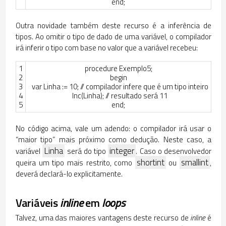
end
;
Outra novidade também deste recurso é a inferência de
tipos. Ao omitir o tipo de dado de uma variável, o compilador
irá inferir o tipo com base no valor que a variável recebeu:
1
procedure
Exemplo5
;
2
begin
3
var
Linha
:
=
10
;
// compilador infere que é um tipo inteiro
4
Inc
(
Linha
)
;
// resultado será 11
5
end
;
No código acima, vale um adendo: o compilador irá usar o
“maior tipo” mais próximo como dedução. Neste caso, a
Linha
integer
variável
será do tipo
. Caso o desenvolvedor
shortint
smallint
queira um tipo mais restrito, como
ou
,
deverá declará-lo explicitamente.
Variáveis
inline
em
loops
Talvez, uma das maiores vantagens deste recurso de
inline
é