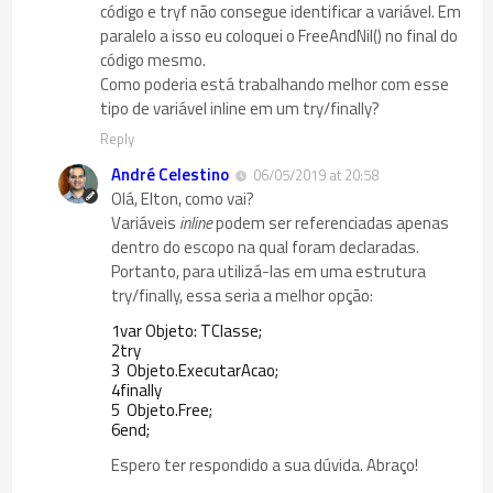
código e tryf não consegue identificar a variável. Em
paralelo a isso eu coloquei o FreeAndNil() no final do
código mesmo.
Como poderia está trabalhando melhor com esse
tipo de variável inline em um try/finally?
Reply
André Celestino
06/05/2019 at 20:58
Olá, Elton, como vai?
Variáveis
inline
podem ser referenciadas apenas
dentro do escopo na qual foram declaradas.
Portanto, para utilizá-las em uma estrutura
try/finally, essa seria a melhor opção:
1
var
Objeto
:
TClasse
;
2
try
3
Objeto
.
ExecutarAcao
;
4
finally
5
Objeto
.
Free
;
6
end
;
Espero ter respondido a sua dúvida. Abraço!