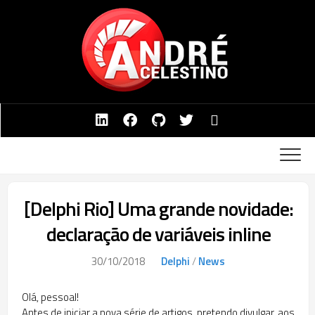
Skip
to
content
[Delphi Rio] Uma grande novidade:
declaração de variáveis inline
30/10/2018
Delphi
/
News
Olá, pessoal!
Antes de iniciar a nova série de artigos, pretendo divulgar, aos