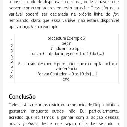
a possibilidade de dispensar a declaração de variáveis que
servem como contadores em estruturas
for.
Dessa forma, a
variável poderá ser declarada na própria linha do
for
,
lembrando, claro, que essa variável não estará disponível
após o laço. Veja o exemplo:
procedure
Exemplo6
;
1
begin
2
// indicando o tipo...
3
for
var
Contador
:
integer
:
=
0
to
10
do
{
.
.
.
}
4
5
// ... ou simplesmente permitindo que o compilador faça
6
a inferência
7
for
var
Contador
:
=
0
to
10
do
{
.
.
.
}
8
end
;
Conclusão
Todos estes recursos dividiram a comunidade Delphi. Muitos
gostaram, enquanto outros, não. Eu, particularmente,
acredito que só temos a ganhar com a adição dessas
novas
features
, desde que sejam utilizadas visando a