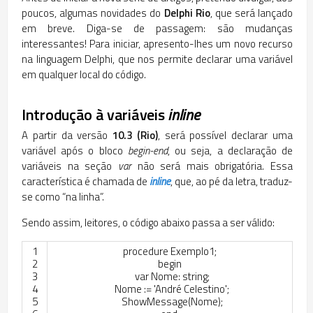
poucos, algumas novidades do
Delphi Rio
, que será lançado
em breve. Diga-se de passagem: são mudanças
interessantes! Para iniciar, apresento-lhes um novo recurso
na linguagem Delphi, que nos permite declarar uma variável
em qualquer local do código.
Introdução à variáveis
inline
A partir da versão
10.3 (Rio)
, será possível declarar uma
variável após o bloco
begin-end
, ou seja, a declaração de
variáveis na seção
var
não será mais obrigatória. Essa
característica é chamada de
inline
, que, ao pé da letra, traduz-
se como “na linha”.
Sendo assim, leitores, o código abaixo passa a ser válido:
1
procedure
Exemplo1
;
2
begin
3
var
Nome
:
string
;
4
Nome
:
=
'André Celestino'
;
5
ShowMessage
(
Nome
)
;