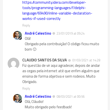
https://community.idera.com/developer-
tools/programming-languages/f/delphi-
language/69490/inline-variable-declaration-
works-if-used-correctly
Reply
André Celestino
23/07/2019 at 09:24
Olá!
Obrigado pela contribuição! O código ficou muito
bom 🙂
CLAUDIO SANTOS DA SILVA
07/03/2021 at 14:28
Fiz questão de vir aqui agradecer, depois de andar
as cegas pela internet até que enfim alguém que
ensina de forma objetiva e sem rodeios. Muito
Obrigado.
Reply
André Celestino
08/03/2021 at 00:56
Olá, Cláudio!
Muito obrigado pelo feedback!