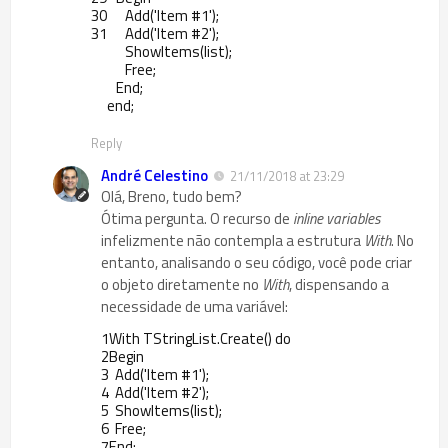
30
Add
(
'Item #1'
)
;
31
Add
(
'Item #2'
)
;
ShowItems
(
list
)
;
Free
;
End
;
end
;
Reply
André Celestino
21/11/2018 at 23:29
Olá, Breno, tudo bem?
Ótima pergunta. O recurso de
inline variables
infelizmente não contempla a estrutura
With
. No
entanto, analisando o seu código, você pode criar
o objeto diretamente no
With
, dispensando a
necessidade de uma variável:
1
With
TStringList
.
Create
(
)
do
2
Begin
3
Add
(
'Item #1'
)
;
4
Add
(
'Item #2'
)
;
5
ShowItems
(
list
)
;
6
Free
;
7
End
;