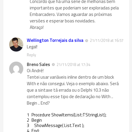
Concordo que há uma série de melhorias bem
importantes que poderiam ser exploradas pela
Embarcadero. Vamos aguardar as próximas
versões e esperar boas novidades.
Abraço!
Wellington Torrejais da silva
21/11/2018 at 16:57
Legal!
Reply
Breno Sales
21/11/2018 at 17:34
Oi André!
Tentei usar variáveis inline dentro de um block
With e não consegui. Veja o exemplo abaixo. Será
que a sintaxe tá errada ou o Delphi 10.3 não
contemplou esse tipo de declaração no With ..
Begin .. End?
1
Procedure
ShowItems
(
List
:
TStringList
)
;
2
Begin
3
ShowMessage
(
List
.
Text
)
;
4
End
;