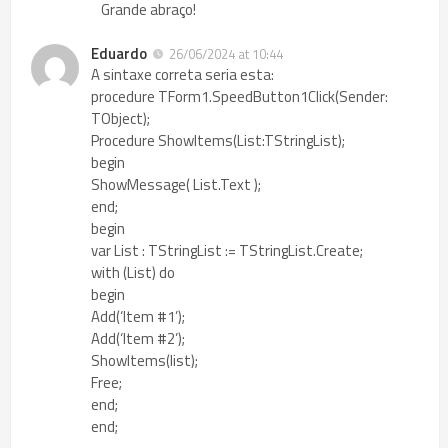
Grande abraço!
Eduardo
26/06/2024 at 10:44
A sintaxe correta seria esta:
procedure TForm1.SpeedButton1Click(Sender:
TObject);
Procedure ShowItems(List:TStringList);
begin
ShowMessage( List.Text );
end;
begin
var List : TStringList := TStringList.Create;
with (List) do
begin
Add(‘Item #1’);
Add(‘Item #2’);
ShowItems(list);
Free;
end;
end;