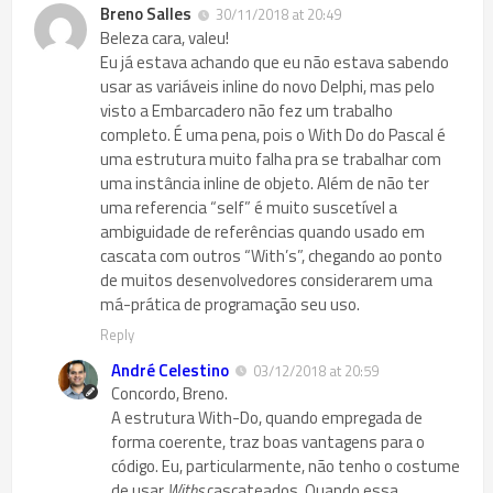
Breno Salles
30/11/2018 at 20:49
Beleza cara, valeu!
Eu já estava achando que eu não estava sabendo
usar as variáveis inline do novo Delphi, mas pelo
visto a Embarcadero não fez um trabalho
completo. É uma pena, pois o With Do do Pascal é
uma estrutura muito falha pra se trabalhar com
uma instância inline de objeto. Além de não ter
uma referencia “self” é muito suscetível a
ambiguidade de referências quando usado em
cascata com outros “With’s”, chegando ao ponto
de muitos desenvolvedores considerarem uma
má-prática de programação seu uso.
Reply
André Celestino
03/12/2018 at 20:59
Concordo, Breno.
A estrutura
With-Do
, quando empregada de
forma coerente, traz boas vantagens para o
código. Eu, particularmente, não tenho o costume
de usar
Withs
cascateados. Quando essa