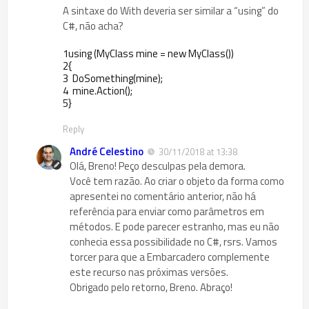
A sintaxe do With deveria ser similar a “using” do
C#, não acha?
1
using
(
MyClass
mine
=
new
MyClass
(
)
)
2
{
3
DoSomething
(
mine
)
;
4
mine
.
Action
(
)
;
5
}
Reply
André Celestino
30/11/2018 at 13:38
Olá, Breno! Peço desculpas pela demora.
Você tem razão. Ao criar o objeto da forma como
apresentei no comentário anterior, não há
referência para enviar como parâmetros em
métodos. E pode parecer estranho, mas eu não
conhecia essa possibilidade no C#, rsrs. Vamos
torcer para que a Embarcadero complemente
este recurso nas próximas versões.
Obrigado pelo retorno, Breno. Abraço!