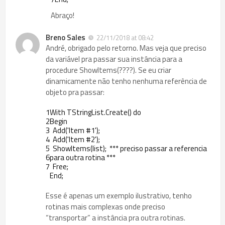
Abraço!
Breno Sales
22/11/2018 at 08:42
André, obrigado pelo retorno. Mas veja que preciso
da variável pra passar sua instância para a
procedure ShowItems(????). Se eu criar
dinamicamente não tenho nenhuma referência de
objeto pra passar:
1
With
TStringList
.
Create
(
)
do
2
Begin
3
Add
(
'Item #1'
)
;
4
Add
(
'Item #2'
)
;
5
ShowItems
(
list
)
;
***
preciso
passar
a
referencia
6
para
outra
rotina
***
7
Free
;
End
;
Esse é apenas um exemplo ilustrativo, tenho
rotinas mais complexas onde preciso
“transportar” a instância pra outra rotinas.