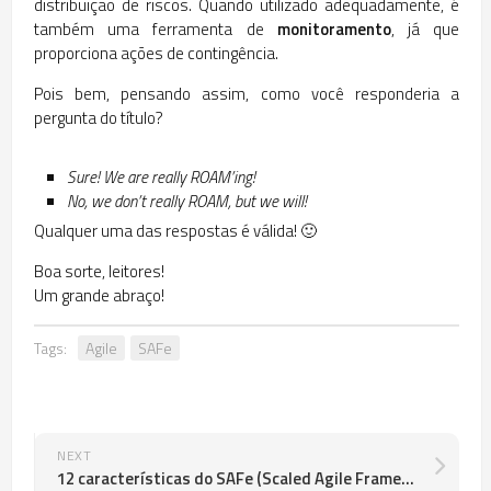
distribuição de riscos. Quando utilizado adequadamente, é
também uma ferramenta de
monitoramento
, já que
proporciona ações de contingência.
Pois bem, pensando assim, como você responderia a
pergunta do título?
Sure! We are really ROAM’ing!
No, we don’t really ROAM, but we will!
Qualquer uma das respostas é válida! 🙂
Boa sorte, leitores!
Um grande abraço!
Tags:
Agile
SAFe
NEXT
12 características do SAFe (Scaled Agile Framework)