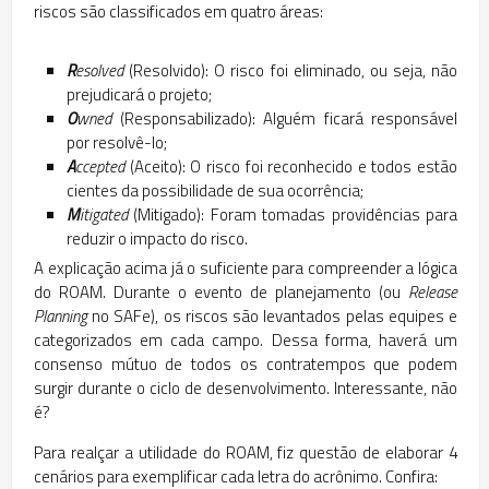
riscos são classificados em quatro áreas:
R
esolved
(Resolvido): O risco foi eliminado, ou seja, não
prejudicará o projeto;
O
wned
(Responsabilizado): Alguém ficará responsável
por resolvê-lo;
A
ccepted
(Aceito): O risco foi reconhecido e todos estão
cientes da possibilidade de sua ocorrência;
M
itigated
(Mitigado): Foram tomadas providências para
reduzir o impacto do risco.
A explicação acima já o suficiente para compreender a lógica
do ROAM. Durante o evento de planejamento (ou
Release
Planning
no SAFe), os riscos são levantados pelas equipes e
categorizados em cada campo. Dessa forma, haverá um
consenso mútuo de todos os contratempos que podem
surgir durante o ciclo de desenvolvimento. Interessante, não
é?
Para realçar a utilidade do ROAM, fiz questão de elaborar 4
cenários para exemplificar cada letra do acrônimo. Confira: